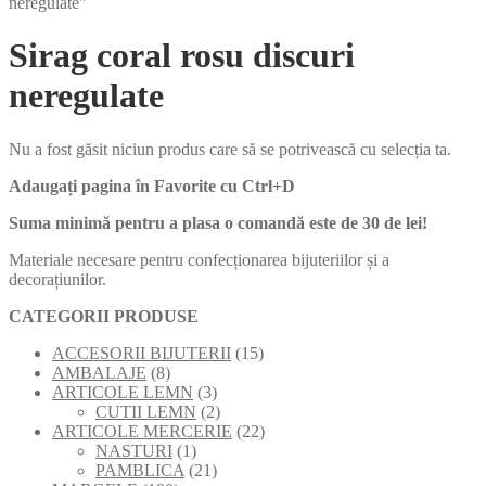
neregulate”
Sirag coral rosu discuri
neregulate
Nu a fost găsit niciun produs care să se potrivească cu selecția ta.
Adaugați pagina în Favorite cu
Ctrl+D
Suma minimă pentru a plasa o comandă este de 30 de lei!
Materiale necesare pentru confecționarea bijuteriilor și a
decorațiunilor.
CATEGORII PRODUSE
15
ACCESORII BIJUTERII
15
8
produse
AMBALAJE
8
produse
3
ARTICOLE LEMN
3
produse
2
CUTII LEMN
2
produse
22
ARTICOLE MERCERIE
22
1
de
NASTURI
1
produs
21
produse
PAMBLICA
21