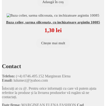
Adaugă în coș
Baza colier, sarma siliconata, cu inchizatoare argintiu 10085
1,30
lei
Citește mai mult
Contact
Telefon:
(+4) 0746.495.152 Marginean Elena
Email:
lulumec(@)yahoo.com
Înlocuiți at cu @. Pentru orice informații cu care vă putem ajuta
referitor la produse și la livrarea produselor vă rugăm să ne
contactați.
Date firma:
MARGINEAN ELENA FASHION
Cod