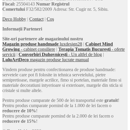
Fiscal:
25504143
Numar Registrul
Comertului
F32/582/2009 Adresa: Str. Cugir nr. 5, Sibiu.
Deco Hobby
|
Contact
|
Coş
Informații Parteneri
Site-uri partenere ale magazinului nostru
Magazin produse handmade
luxdesign28
|
Cabinet Mind
Growing
- cabinet consiliere
|
Terapia Tomatis București
- oferte
servicii
|
Convorbiri Duhovnicești
- Un altfel de blog
|
LuluArtDeco
magazin produse lucrate manual
Vindem produse pentru confectionarea de produse handmade:
servetele care pot fi folosite in tehnica servetelului, pietre
semipretioase, margele acrilice, fimo si portelan, materiale fimo si
materiale decoratiuni intyerioare si exterioare, margele din sticla si
cristale si multe altele.
Pentru produse cumparate de 500 de lei transportul este
gratuit
!
Pentru produs cumparate pornind de la 1.000 de lei facem o
reducere de 10%
!
Pentru produse cumparate pornind de la 2.000 de lei facem o
reducere de 15%
!