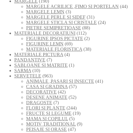
190
de
MARGELE
190
de
produse
44
MARGELE ACRILICE ,FIMO SI PORTELAN
44
produse
3
de
MARGELE LEMN
3
produse
31
pro
MARGELE PERLE SI SIDEF
31
de
24
MARGELE STICLA SI CRISTALE
24
88
produse
de
PIETRE SEMIPRETIOASE
88
112
de
produse
MATERIALE DECORATIUNI
112
produse
2
produse
FIGURINE IPSOS PICTATE
2
69
produse
FIGURINE LEMN
69
de
38
MATERIALE FLORISTICA
38
4
produse
de
MATERIALE PICTURA
4
7
produse
produse
PANDANTIVE
7
produse
1
SABLOANE SI MATRITE
1
10
produs
SARMA
10
produse
963
SERVETELE
963
de
41
ANIMALE ,PASARI SI INSECTE
41
produse
57
de
CASA SI GRADINA
57
42
de
produse
DECORATIVE
42
de
52
produse
DESENE ANIMATE
52
7
produse
de
DRAGOSTE
7
produse
produse
244
FLORI SI PLANTE
244
de
19
FRUCTE SI LEGUME
19
5
produse
produse
MAMA SI COPILUL
5
produse
9
MOTIV TRADITIONAL
9
47
produse
PEISAJE SI ORASE
47