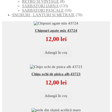
de
8
RETRO SI VINTAGE
8
produse
produse
133
SARBATORI IARNA
133
de
10
SARBATORI PASCALE
10
produse
produse
70
SNURURI , LANTURI SI METRAJE
70
de
produse
Chipsuri agate mix 43724
12,00
lei
Adaugă în coș
Chips ochi de pisica alb 43723
12,00
lei
Adaugă în coș