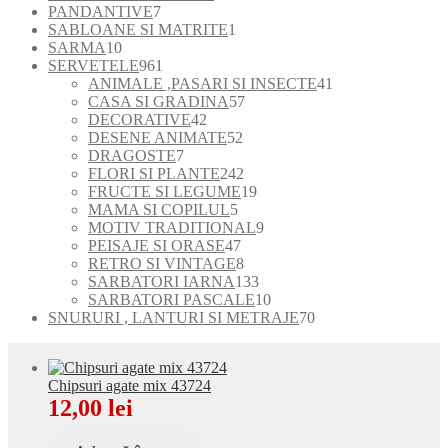
7
produse
produse
PANDANTIVE
7
produse
1
SABLOANE SI MATRITE
1
10
produs
SARMA
10
produse
961
SERVETELE
961
de
41
ANIMALE ,PASARI SI INSECTE
41
produse
57
de
CASA SI GRADINA
57
42
de
produse
DECORATIVE
42
de
52
produse
DESENE ANIMATE
52
7
produse
de
DRAGOSTE
7
produse
produse
242
FLORI SI PLANTE
242
de
19
FRUCTE SI LEGUME
19
5
produse
produse
MAMA SI COPILUL
5
produse
9
MOTIV TRADITIONAL
9
47
produse
PEISAJE SI ORASE
47
de
8
RETRO SI VINTAGE
8
produse
produse
133
SARBATORI IARNA
133
de
10
SARBATORI PASCALE
10
produse
produse
70
SNURURI , LANTURI SI METRAJE
70
de
produse
Chipsuri agate mix 43724
12,00
lei