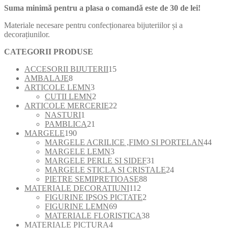
Suma minimă pentru a plasa o comandă este de 30 de lei!
Materiale necesare pentru confecționarea bijuteriilor și a
decorațiunilor.
CATEGORII PRODUSE
15
ACCESORII BIJUTERII
15
8
produse
AMBALAJE
8
produse
3
ARTICOLE LEMN
3
produse
2
CUTII LEMN
2
produse
22
ARTICOLE MERCERIE
22
1
de
NASTURI
1
produs
21
produse
PAMBLICA
21
190
de
MARGELE
190
de
produse
44
MARGELE ACRILICE ,FIMO SI PORTELAN
44
produse
3
de
MARGELE LEMN
3
produse
31
prod
MARGELE PERLE SI SIDEF
31
de
24
MARGELE STICLA SI CRISTALE
24
88
produse
de
PIETRE SEMIPRETIOASE
88
112
de
produse
MATERIALE DECORATIUNI
112
produse
2
produse
FIGURINE IPSOS PICTATE
2
69
produse
FIGURINE LEMN
69
de
38
MATERIALE FLORISTICA
38
4
produse
de
MATERIALE PICTURA
4