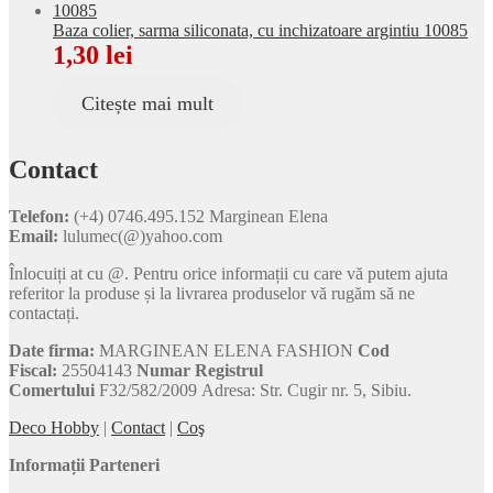
Baza colier, sarma siliconata, cu inchizatoare argintiu 10085
1,30
lei
Citește mai mult
Contact
Telefon:
(+4) 0746.495.152 Marginean Elena
Email:
lulumec(@)yahoo.com
Înlocuiți at cu @. Pentru orice informații cu care vă putem ajuta
referitor la produse și la livrarea produselor vă rugăm să ne
contactați.
Date firma:
MARGINEAN ELENA FASHION
Cod
Fiscal:
25504143
Numar Registrul
Comertului
F32/582/2009 Adresa: Str. Cugir nr. 5, Sibiu.
Deco Hobby
|
Contact
|
Coş
Informații Parteneri