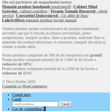
Site-uri partenere ale magazinului nostru
Magazin produse handmade
luxdesign28
|
Cabinet Mind
Growing
- cabinet consiliere
|
Terapia Tomatis București
- oferte
servicii
|
Convorbiri Duhovnicești
- Un altfel de blog
|
LuluArtDeco
magazin produse lucrate manual
Vindem produse pentru confectionarea de produse handmade:
servetele care pot fi folosite in tehnica servetelului, pietre
semipretioase, margele acrilice, fimo si portelan, materiale fimo si
materiale decoratiuni intyerioare si exterioare, margele din sticla si
cristale si multe altele.
Pentru produse cumparate de 500 de lei transportul este
gratuit
!
Pentru produs cumparate pornind de la 1.000 de lei facem o
reducere de 10%
!
Pentru produse cumparate pornind de la 2.000 de lei facem o
reducere de 15%
!
© Deco Hobby 2026
Construit cu WooCommerce
.
Contul meu
Caută
Caută
Caută
după:
Coș de cumpărături
0