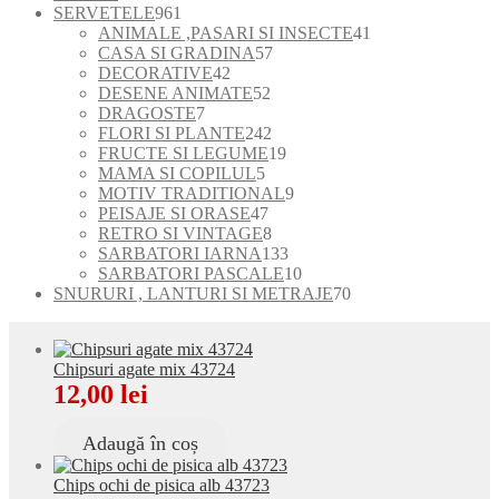
produse
961
SERVETELE
961
de
41
ANIMALE ,PASARI SI INSECTE
41
produse
57
de
CASA SI GRADINA
57
42
de
produse
DECORATIVE
42
de
52
produse
DESENE ANIMATE
52
7
produse
de
DRAGOSTE
7
produse
produse
242
FLORI SI PLANTE
242
de
19
FRUCTE SI LEGUME
19
5
produse
produse
MAMA SI COPILUL
5
produse
9
MOTIV TRADITIONAL
9
47
produse
PEISAJE SI ORASE
47
de
8
RETRO SI VINTAGE
8
produse
produse
133
SARBATORI IARNA
133
de
10
SARBATORI PASCALE
10
produse
produse
70
SNURURI , LANTURI SI METRAJE
70
de
produse
Chipsuri agate mix 43724
12,00
lei
Adaugă în coș
Chips ochi de pisica alb 43723