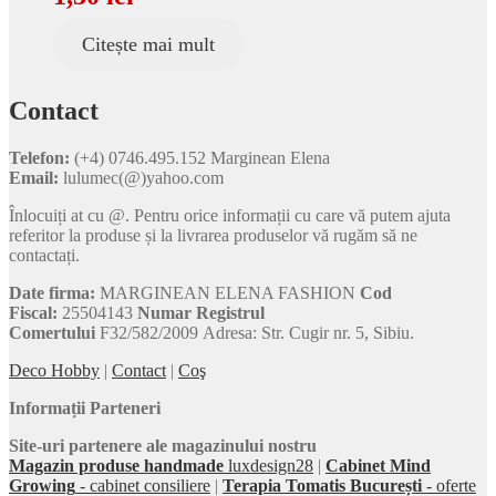
Citește mai mult
Contact
Telefon:
(+4) 0746.495.152 Marginean Elena
Email:
lulumec(@)yahoo.com
Înlocuiți at cu @. Pentru orice informații cu care vă putem ajuta
referitor la produse și la livrarea produselor vă rugăm să ne
contactați.
Date firma:
MARGINEAN ELENA FASHION
Cod
Fiscal:
25504143
Numar Registrul
Comertului
F32/582/2009 Adresa: Str. Cugir nr. 5, Sibiu.
Deco Hobby
|
Contact
|
Coş
Informații Parteneri
Site-uri partenere ale magazinului nostru
Magazin produse handmade
luxdesign28
|
Cabinet Mind
Growing
- cabinet consiliere
|
Terapia Tomatis București
- oferte