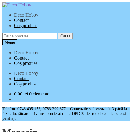
Sari
Sari
la
la
Deco Hobby
navigare
conținut
Contact
Coș produse
Caută
Caută
după:
Meniu
Deco Hobby
Contact
Coș produse
Deco Hobby
Contact
Coș produse
0,00
lei
0 elemente
Telefon: 0746.495.152, 0783.299.677 – Comenzile se livrează în 3 până la
4 zile lucrătoare. Livrare – curierat rapid DPD 23 lei (de obicei de pe o zi
pe alta).