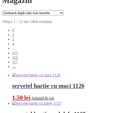
Magazin
Sortat
Afișez 1 - 12 din 1404 rezultate
după
1
cele
2
mai
3
recente
4
…
115
116
117
→
servetel hartie cu maci 1126
1,50
lei
Adaugă în coș