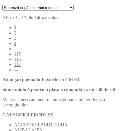
Sortat
Afișez 1 - 12 din 1404 rezultate
după
1
cele
2
mai
3
recente
4
…
115
116
117
→
Adaugați pagina în Favorite cu
Ctrl+D
Suma minimă pentru a plasa o comandă este de 30 de lei!
Materiale necesare pentru confecționarea bijuteriilor și a
decorațiunilor.
CATEGORII PRODUSE
15
ACCESORII BIJUTERII
15
8
produse
AMBALAJE
8