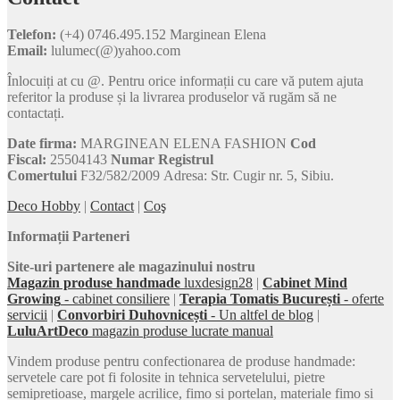
Telefon:
(+4) 0746.495.152 Marginean Elena
Email:
lulumec(@)yahoo.com
Înlocuiți at cu @. Pentru orice informații cu care vă putem ajuta
referitor la produse și la livrarea produselor vă rugăm să ne
contactați.
Date firma:
MARGINEAN ELENA FASHION
Cod
Fiscal:
25504143
Numar Registrul
Comertului
F32/582/2009 Adresa: Str. Cugir nr. 5, Sibiu.
Deco Hobby
|
Contact
|
Coş
Informații Parteneri
Site-uri partenere ale magazinului nostru
Magazin produse handmade
luxdesign28
|
Cabinet Mind
Growing
- cabinet consiliere
|
Terapia Tomatis București
- oferte
servicii
|
Convorbiri Duhovnicești
- Un altfel de blog
|
LuluArtDeco
magazin produse lucrate manual
Vindem produse pentru confectionarea de produse handmade:
servetele care pot fi folosite in tehnica servetelului, pietre
semipretioase, margele acrilice, fimo si portelan, materiale fimo si