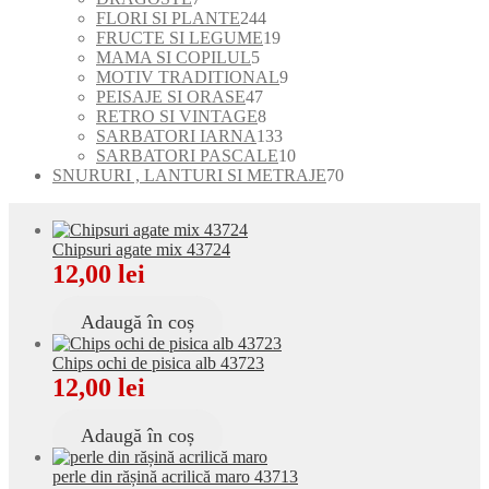
produse
produse
244
FLORI SI PLANTE
244
de
19
FRUCTE SI LEGUME
19
5
produse
produse
MAMA SI COPILUL
5
produse
9
MOTIV TRADITIONAL
9
47
produse
PEISAJE SI ORASE
47
de
8
RETRO SI VINTAGE
8
produse
produse
133
SARBATORI IARNA
133
de
10
SARBATORI PASCALE
10
produse
produse
70
SNURURI , LANTURI SI METRAJE
70
de
produse
Chipsuri agate mix 43724
12,00
lei
Adaugă în coș
Chips ochi de pisica alb 43723
12,00
lei
Adaugă în coș
perle din rășină acrilică maro 43713