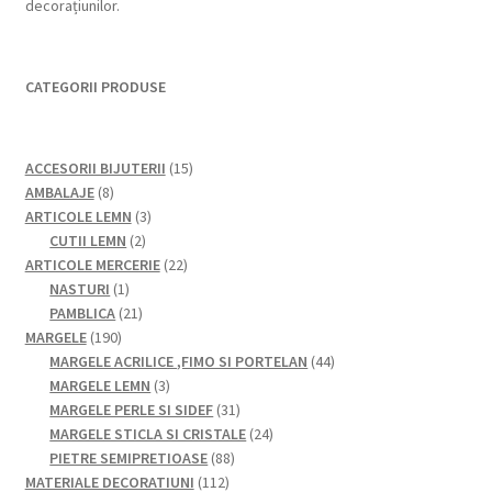
decorațiunilor.
CATEGORII PRODUSE
15
ACCESORII BIJUTERII
15
8
produse
AMBALAJE
8
produse
3
ARTICOLE LEMN
3
2
produse
CUTII LEMN
2
produse
22
ARTICOLE MERCERIE
22
1
de
NASTURI
1
produs
21
produse
PAMBLICA
21
190
de
MARGELE
190
de
produse
44
MARGELE ACRILICE ,FIMO SI PORTELAN
44
produse
3
de
MARGELE LEMN
3
produse
31
produse
MARGELE PERLE SI SIDEF
31
de
24
MARGELE STICLA SI CRISTALE
24
88
produse
de
PIETRE SEMIPRETIOASE
88
112
de
produse
MATERIALE DECORATIUNI
112