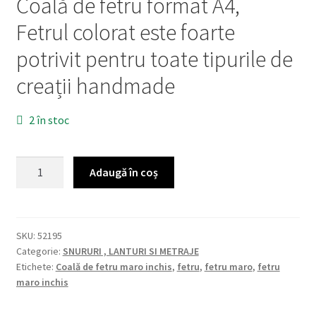
Coală de fetru format A4,
Fetrul colorat este foarte
potrivit pentru toate tipurile de
creații handmade
2 în stoc
Cantitate
Adaugă în coș
Coală
de
fetru
maro
SKU:
52195
Categorie:
SNURURI , LANTURI SI METRAJE
inchis
Etichete:
Coală de fetru maro inchis
,
fetru
,
fetru maro
,
fetru
52195
maro inchis