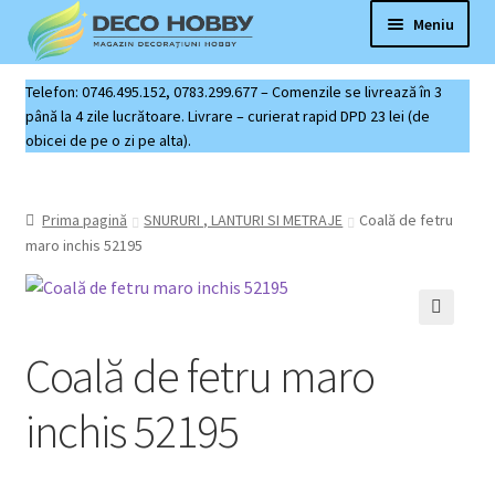
Sari
Sari
Meniu
la
la
navigare
conținut
Deco Hobby
Telefon: 0746.495.152, 0783.299.677 – Comenzile se livrează în 3
până la 4 zile lucrătoare. Livrare – curierat rapid DPD 23 lei (de
obicei de pe o zi pe alta).
Contact
Coș produse
Prima pagină
SNURURI , LANTURI SI METRAJE
Coală de fetru
maro inchis 52195
🔍
Coală de fetru maro
inchis 52195