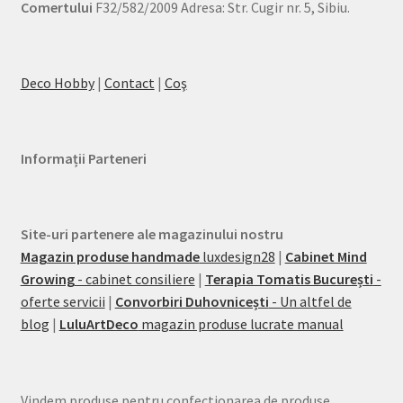
Comertului
F32/582/2009 Adresa: Str. Cugir nr. 5, Sibiu.
Deco Hobby
|
Contact
|
Coş
Informații Parteneri
Site-uri partenere ale magazinului nostru
Magazin produse handmade
luxdesign28
|
Cabinet Mind
Growing
- cabinet consiliere
|
Terapia Tomatis București
-
oferte servicii
|
Convorbiri Duhovnicești
- Un altfel de
blog
|
LuluArtDeco
magazin produse lucrate manual
Vindem produse pentru confectionarea de produse