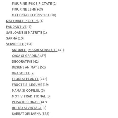
produse
produse
2
FIGURINE IPSOS PICTATE
2
69
produse
FIGURINE LEMN
69
de
38
MATERIALE FLORISTICA
38
produse
4
de
MATERIALE PICTURA
4
7
produse
produse
PANDANTIVE
7
produse
1
SABLOANE SI MATRITE
1
10
produs
SARMA
10
produse
961
SERVETELE
961
de
41
ANIMALE ,PASARI SI INSECTE
41
produse
57
de
CASA SI GRADINA
57
42
de
produse
DECORATIVE
42
de
52
produse
DESENE ANIMATE
52
7
produse
de
DRAGOSTE
7
produse
produse
242
FLORI SI PLANTE
242
de
19
FRUCTE SI LEGUME
19
5
produse
produse
MAMA SI COPILUL
5
produse
9
MOTIV TRADITIONAL
9
47
produse
PEISAJE SI ORASE
47
8
de
RETRO SI VINTAGE
8
produse
produse
133
SARBATORI IARNA
133