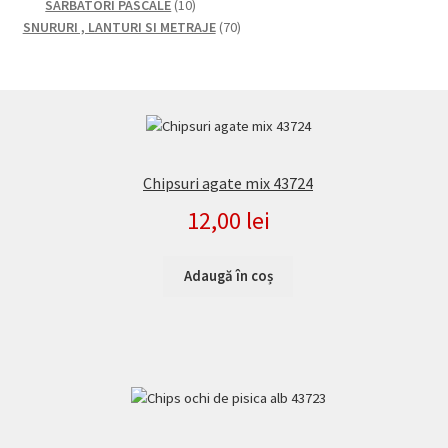
de
10
SARBATORI PASCALE
10
produse
produse
70
SNURURI , LANTURI SI METRAJE
70
de
produse
Chipsuri agate mix 43724
12,00
lei
Adaugă în coș