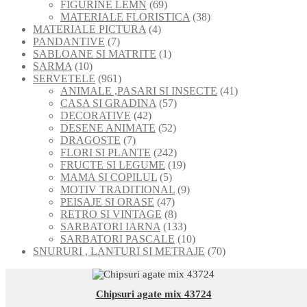
69
produse
FIGURINE LEMN
69
de
38
MATERIALE FLORISTICA
38
4
produse
de
MATERIALE PICTURA
4
7
produse
produse
PANDANTIVE
7
produse
1
SABLOANE SI MATRITE
1
10
produs
SARMA
10
produse
961
SERVETELE
961
de
41
ANIMALE ,PASARI SI INSECTE
41
produse
57
de
CASA SI GRADINA
57
42
de
produse
DECORATIVE
42
de
52
produse
DESENE ANIMATE
52
7
produse
de
DRAGOSTE
7
produse
produse
242
FLORI SI PLANTE
242
de
19
FRUCTE SI LEGUME
19
5
produse
produse
MAMA SI COPILUL
5
produse
9
MOTIV TRADITIONAL
9
47
produse
PEISAJE SI ORASE
47
de
8
RETRO SI VINTAGE
8
produse
produse
133
SARBATORI IARNA
133
de
10
SARBATORI PASCALE
10
produse
produse
70
SNURURI , LANTURI SI METRAJE
70
de
produse
Chipsuri agate mix 43724