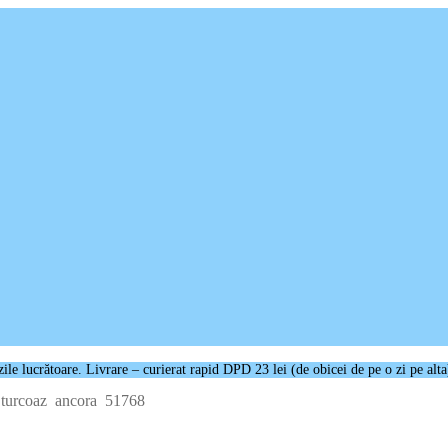
e lucrătoare. Livrare – curierat rapid DPD 23 lei (de obicei de pe o zi pe alta
 turcoaz ancora 51768