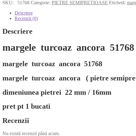
turcoaz
SKU:
51768
Categorie:
PIETRE SEMIPRETIOASE
Etichetă:
marg
ancora
51768
Descriere
Recenzii (0)
Descriere
margele
turcoaz
ancora 51768
margele turcoaz ancora 51768
margele turcoaz ancora ( pietre semipret
dimeniunea pietrei 22 mm / 16mm
pret pt 1 bucati
Recenzii
Nu există recenzii până acum.