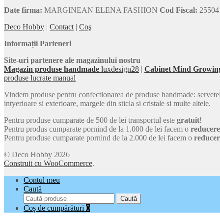
Date firma:
MARGINEAN ELENA FASHION
Cod Fiscal:
25504
Deco Hobby
|
Contact
|
Coş
Informații Parteneri
Site-uri partenere ale magazinului nostru
Magazin produse handmade
luxdesign28
|
Cabinet Mind Growin
produse lucrate manual
Vindem produse pentru confectionarea de produse handmade: servetele car
intyerioare si exterioare, margele din sticla si cristale si multe altele.
Pentru produse cumparate de 500 de lei transportul este
gratuit
!
Pentru produs cumparate pornind de la 1.000 de lei facem o
reducer
Pentru produse cumparate pornind de la 2.000 de lei facem o
reduce
© Deco Hobby 2026
Construit cu WooCommerce
.
Contul meu
Caută
Caută
Caută
după:
Coș de cumpărături
0