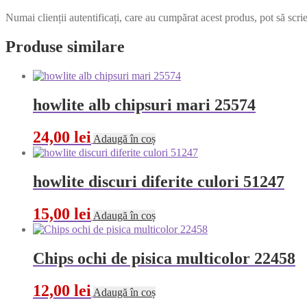
Numai clienții autentificați, care au cumpărat acest produs, pot să scri
Produse similare
howlite alb chipsuri mari 25574
24,00
lei
Adaugă în coș
howlite discuri diferite culori 51247
15,00
lei
Adaugă în coș
Chips ochi de pisica multicolor 22458
12,00
lei
Adaugă în coș