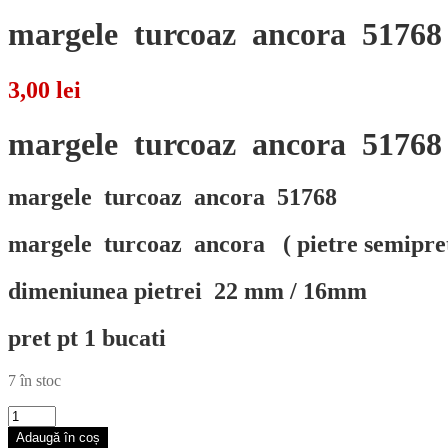
margele turcoaz ancora 51768
3,00
lei
margele
turcoaz
ancora 51768
margele turcoaz ancora 51768
margele turcoaz ancora ( pietre semipret
dimeniunea pietrei 22 mm / 16mm
pret pt 1 bucati
7 în stoc
Cantitate
margele
Adaugă în coș