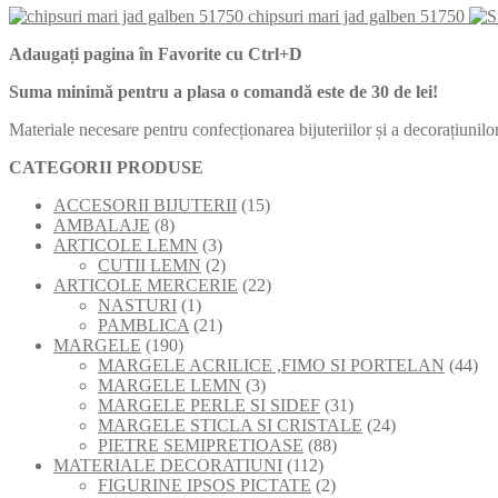
chipsuri mari jad galben 51750
Adaugați pagina în Favorite cu
Ctrl+D
Suma minimă pentru a plasa o comandă este de 30 de lei!
Materiale necesare pentru confecționarea bijuteriilor și a decorațiunilor
CATEGORII PRODUSE
15
ACCESORII BIJUTERII
15
8
produse
AMBALAJE
8
produse
3
ARTICOLE LEMN
3
produse
2
CUTII LEMN
2
produse
22
ARTICOLE MERCERIE
22
1
de
NASTURI
1
produs
21
produse
PAMBLICA
21
190
de
MARGELE
190
de
produse
44
MARGELE ACRILICE ,FIMO SI PORTELAN
44
produse
3
de
MARGELE LEMN
3
produse
31
pro
MARGELE PERLE SI SIDEF
31
de
24
MARGELE STICLA SI CRISTALE
24
88
produse
de
PIETRE SEMIPRETIOASE
88
112
de
produse
MATERIALE DECORATIUNI
112
produse
2
produse
FIGURINE IPSOS PICTATE
2