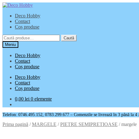
Sari
Sari
la
la
Deco Hobby
navigare
conținut
Contact
Coș produse
Caută
Caută
după:
Meniu
Deco Hobby
Contact
Coș produse
Deco Hobby
Contact
Coș produse
0,00
lei
0 elemente
Telefon: 0746.495.152, 0783.299.677 – Comenzile se livrează în 3 până la 4 zil
Prima pagină
/
MARGELE
/
PIETRE SEMIPRETIOASE
/
margele