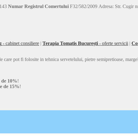
143
Numar Registrul Comertului
F32/582/2009 Adresa: Str. Cugir nr.
g
- cabinet consiliere
|
Terapia Tomatis București
- oferte servicii
|
Co
e pot fi folosite in tehnica servetelului, pietre semipretioase, margele 
e de 10%
!
re de 15%
!