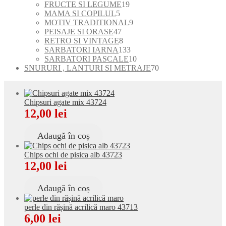
de
19
FRUCTE SI LEGUME
19
5
produse
produse
MAMA SI COPILUL
5
produse
9
MOTIV TRADITIONAL
9
47
produse
PEISAJE SI ORASE
47
de
8
RETRO SI VINTAGE
8
produse
produse
133
SARBATORI IARNA
133
de
10
SARBATORI PASCALE
10
produse
produse
70
SNURURI , LANTURI SI METRAJE
70
de
produse
Chipsuri agate mix 43724
12,00
lei
Adaugă în coș
Chips ochi de pisica alb 43723
12,00
lei
Adaugă în coș
perle din rășină acrilică maro 43713
6,00
lei