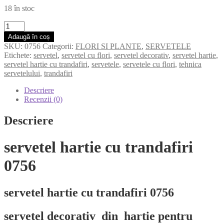
18 în stoc
Cantitate
servetel
Adaugă în coș
hartie
SKU:
0756
Categorii:
FLORI SI PLANTE
,
SERVETELE
cu
Etichete:
servetel
,
servetel cu flori
,
servetel decorativ
,
servetel hartie
,
trandafiri
servetel hartie cu trandafiri
,
servetele
,
servetele cu flori
,
tehnica
0756
servetelului
,
trandafiri
Descriere
Recenzii (0)
Descriere
servetel hartie cu trandafiri
0756
servetel hartie cu trandafiri 0756
servetel decorativ din hartie pentru