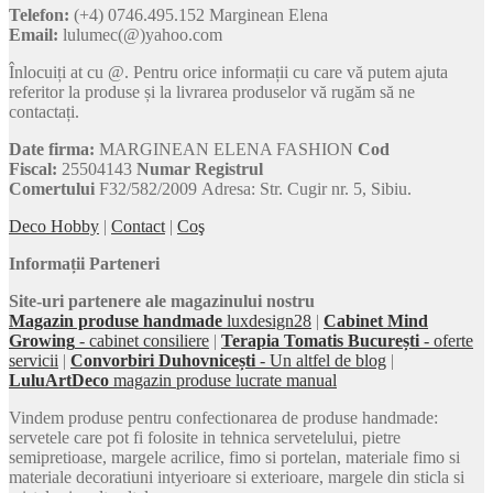
Telefon:
(+4) 0746.495.152 Marginean Elena
Email:
lulumec(@)yahoo.com
Înlocuiți at cu @. Pentru orice informații cu care vă putem ajuta
referitor la produse și la livrarea produselor vă rugăm să ne
contactați.
Date firma:
MARGINEAN ELENA FASHION
Cod
Fiscal:
25504143
Numar Registrul
Comertului
F32/582/2009 Adresa: Str. Cugir nr. 5, Sibiu.
Deco Hobby
|
Contact
|
Coş
Informații Parteneri
Site-uri partenere ale magazinului nostru
Magazin produse handmade
luxdesign28
|
Cabinet Mind
Growing
- cabinet consiliere
|
Terapia Tomatis București
- oferte
servicii
|
Convorbiri Duhovnicești
- Un altfel de blog
|
LuluArtDeco
magazin produse lucrate manual
Vindem produse pentru confectionarea de produse handmade:
servetele care pot fi folosite in tehnica servetelului, pietre
semipretioase, margele acrilice, fimo si portelan, materiale fimo si
materiale decoratiuni intyerioare si exterioare, margele din sticla si