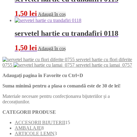
1,50
lei
Adaugă în coș
servetel hartie cu trandafiri 0118
1,50
lei
Adaugă în coș
servetel hartie cu flori diferite
0755
servetel hartie cu lamai 0757
Adaugați pagina în Favorite cu
Ctrl+D
Suma minimă pentru a plasa o comandă este de 30 de lei!
Materiale necesare pentru confecționarea bijuteriilor și a
decorațiunilor.
CATEGORII PRODUSE
15
ACCESORII BIJUTERII
15
8
produse
AMBALAJE
8
produse
3
ARTICOLE LEMN
3