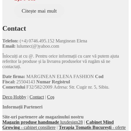
Citește mai mult
Contact
Telefon:
(+4) 0746.495.152 Marginean Elena
Email:
lulumec(@)yahoo.com
Înlocuiți at cu @. Pentru orice informații cu care vă putem ajuta
referitor la produse și la livrarea produselor vă rugăm să ne
contactați.
Date firma:
MARGINEAN ELENA FASHION
Cod
Fiscal:
25504143
Numar Registrul
Comertului
F32/582/2009 Adresa: Str. Cugir nr. 5, Sibiu.
Deco Hobby
|
Contact
|
Coş
Informații Parteneri
Site-uri partenere ale magazinului nostru
Magazin produse handmade
luxdesign28
|
Cabinet Mind
Growing
- cabinet consiliere
|
Terapia Tomatis București
- oferte