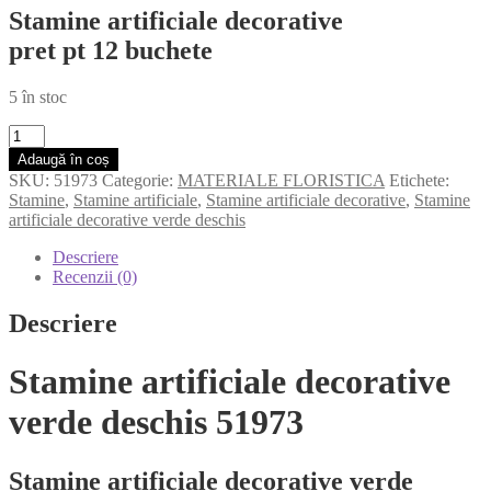
Stamine artificiale decorative
pret pt 12 buchete
5 în stoc
Cantitate
Stamine
Adaugă în coș
artificiale
SKU:
51973
Categorie:
MATERIALE FLORISTICA
Etichete:
decorative
Stamine
,
Stamine artificiale
,
Stamine artificiale decorative
,
Stamine
verde
artificiale decorative verde deschis
deschis
51973
Descriere
Recenzii (0)
Descriere
Stamine artificiale decorative
verde deschis 51973
Stamine artificiale decorative verde