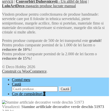
servicii
|
Convorbiri Duhovnicești
- Un altfel de blog
|
LuluArtDeco
magazin produse lucrate manual
Vindem produse pentru confectionarea de produse handmade:
servetele care pot fi folosite in tehnica servetelului, pietre
semipretioase, margele acrilice, fimo si portelan, materiale fimo si
materiale decoratiuni intyerioare si exterioare, margele din sticla si
cristale si multe altele.
Pentru produse cumparate de 500 de lei transportul este
gratuit
!
Pentru produs cumparate pornind de la 1.000 de lei facem o
reducere de 10%
!
Pentru produse cumparate pornind de la 2.000 de lei facem o
reducere de 15%
!
© Deco Hobby 2026
Construit cu WooCommerce
.
Contul meu
Caută
Caută
Caută
după:
Coș de cumpărături
0
Vizualizezi:
Stamine artificiale decorative verde deschis 51973