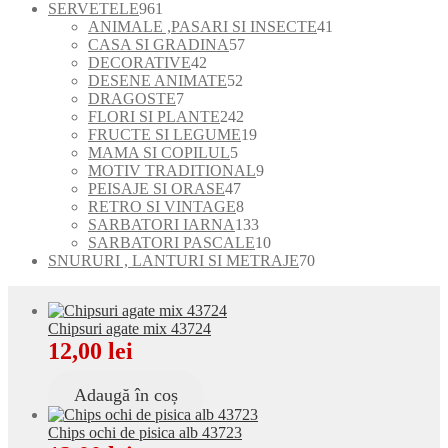
produse
961
SERVETELE
961
de
41
ANIMALE ,PASARI SI INSECTE
41
produse
57
de
CASA SI GRADINA
57
42
de
produse
DECORATIVE
42
de
52
produse
DESENE ANIMATE
52
7
produse
de
DRAGOSTE
7
produse
produse
242
FLORI SI PLANTE
242
de
19
FRUCTE SI LEGUME
19
5
produse
produse
MAMA SI COPILUL
5
produse
9
MOTIV TRADITIONAL
9
47
produse
PEISAJE SI ORASE
47
de
8
RETRO SI VINTAGE
8
produse
produse
133
SARBATORI IARNA
133
de
10
SARBATORI PASCALE
10
produse
produse
70
SNURURI , LANTURI SI METRAJE
70
de
produse
Chipsuri agate mix 43724
12,00
lei
Adaugă în coș
Chips ochi de pisica alb 43723